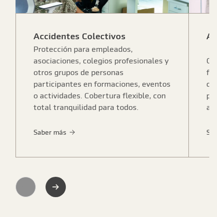
Accidentes Colectivos
Ac
Protección para empleados,
asociaciones, colegios profesionales y
Cu
otros grupos de personas
fo
participantes en formaciones, eventos
ca
o actividades. Cobertura flexible, con
pr
total tranquilidad para todos.
ac
Saber más
Sa
Previous
Next