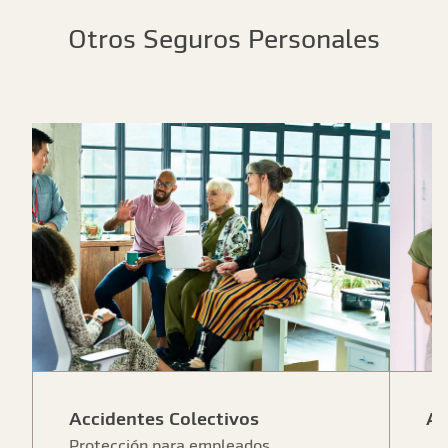
Otros Seguros Personales
Accidentes Colectivos
Ac
Protección para empleados,