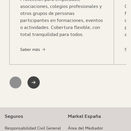
asociaciones, colegios profesionales y
Cu
otros grupos de personas
fo
participantes en formaciones, eventos
ca
o actividades. Cobertura flexible, con
pr
total tranquilidad para todos.
ac
Saber más
Sa
Previous
Next
Seguros
Markel España
Responsabilidad Civil General
Área del Mediador