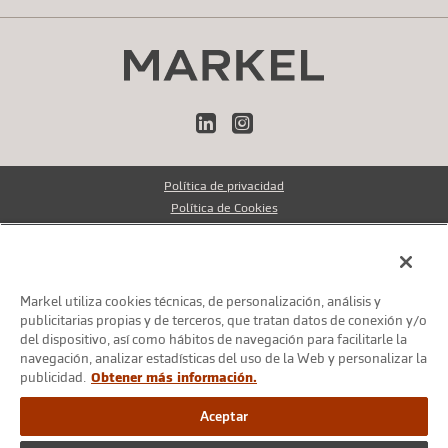
LinkedIn
Instagram
Política de privacidad
Política de Cookies
Avisos legales
Reclamaciones de clientes
Compliance
Markel utiliza cookies técnicas, de personalización, análisis y
publicitarias propias y de terceros, que tratan datos de conexión y/o
© Markel Group Inc. Todos los derechos reservados 2026
del dispositivo, así como hábitos de navegación para facilitarle la
navegación, analizar estadísticas del uso de la Web y personalizar la
publicidad.
Obtener más información.
Aceptar