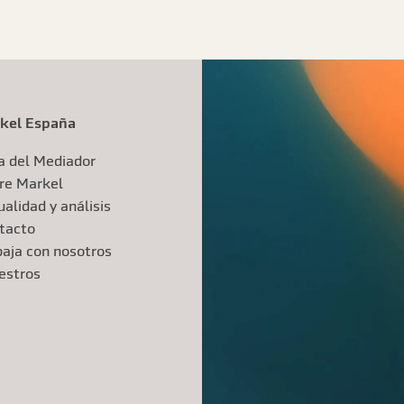
kel España
a del Mediador
re Markel
alidad y análisis
tacto
baja con nosotros
iestros