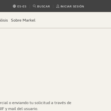
BUSCAR
INICIAR SESIÓN
ES-ES
lisis
Sobre Markel
ial o enviando tu solicitud a través de
F y mail del usuario.