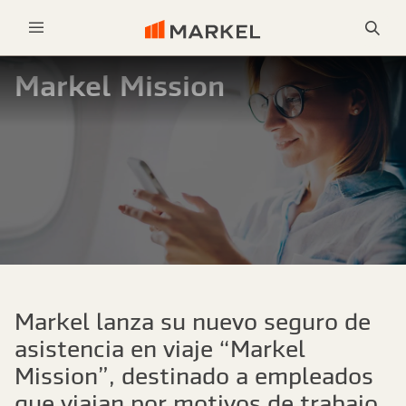
Bus
Menu
Markel Mission
Markel lanza su nuevo seguro de
asistencia en viaje “Markel
Mission”, destinado a empleados
que viajan por motivos de trabajo.