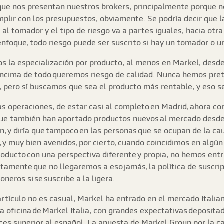
que nos presentan nuestros brokers, principalmente porque n
plir con los presupuestos, obviamente. Se podría decir que l
al tomador y el tipo de riesgo va a partes iguales, hacia otra
nfoque, todo riesgo puede ser suscrito si hay un tomador o u
s la especialización por producto, al menos en Markel, desd
 encima de todo queremos riesgo de calidad. Nunca hemos pret
a, pero sí buscamos que sea el producto más rentable, y eso s
as operaciones, de estar casi al completo en Madrid, ahora c
 que también han aportado productos nuevos al mercado desde 
n, y diría que tampoco en las personas que se ocupan de la ca
s, y muy bien avenidos, por cierto, cuando coincidimos en algú
producto con una perspectiva diferente y propia, no hemos ent
amente que no llegaremos a eso jamás, la política de suscrip
neros si se suscribe a la ligera.
 artículo no es casual, Markel ha entrado en el mercado Italia
la oficina de Markel Italia, con grandes expectativas deposit
es superior al español. La apuesta de Markel Group por la ca