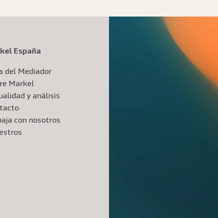
kel España
a del Mediador
re Markel
alidad y análisis
tacto
baja con nosotros
iestros