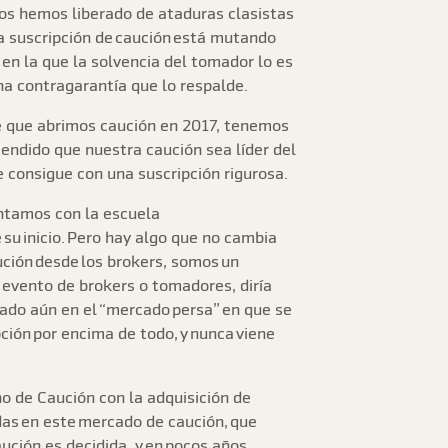
os hemos liberado de ataduras clasistas
a suscripción de caución está mutando
 en la que la solvencia del tomador lo es
na contragarantía que lo respalde.
e que abrimos caución en 2017, tenemos
endido que nuestra caución sea líder del
e consigue con una suscripción rigurosa.
ontamos con la escuela
su inicio. Pero hay algo que no cambia
ución desde los brokers, somos un
n evento de brokers o tomadores, diría
rado aún en el “mercado persa” en que se
ción por encima de todo, y nunca viene
no de Caución con la adquisición de
adas en este mercado de caución, que
ución es decidida, y en pocos años