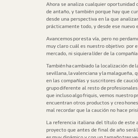
Ahora se analiza cualquier oportunidad 
de antaño, y también porque hay que cum
desde una perspectiva en la que analizar 
prácticamente todo, y desde ese nuevo e
Avancemos por esta vía, pero no perdamo
muy claro cuál es nuestro objetivo: por
mercado, ni siquiera líder de la compañí
También ha cambiado la localización de l
sevillana, la valenciana y la malagueña,
en las compañías y suscritores de caució
grupo diferente al resto de profesionale
que incluso algo friquis, vemos nuestro 
encuentran otros productos y creo honest
mal recordar que la caución no hace prisio
La referencia italiana del título de este
proyecto que antes de final de año será 
es muy dinámico y con un tamaño tres vec