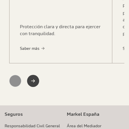
Pr
pr
as
Protección clara y directa para ejercer
cu
con tranquilidad.
pe
Saber más
Sa
Previous
Next
Seguros
Markel España
Responsabilidad Civil General
Área del Mediador