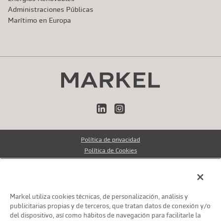
Administraciones Públicas
Marítimo en Europa
LinkedIn
Instagram
Política de privacidad
Política de Cookies
Avisos legales
Reclamaciones de clientes
Compliance
Markel utiliza cookies técnicas, de personalización, análisis y
publicitarias propias y de terceros, que tratan datos de conexión y/o
© Markel Group Inc. Todos los derechos reservados 2026
del dispositivo, así como hábitos de navegación para facilitarle la